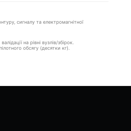
нтуру, сигналу та електромагнітної
алідації на рівні вузлів/збірок.
пілотного обсягу (десятки кг).