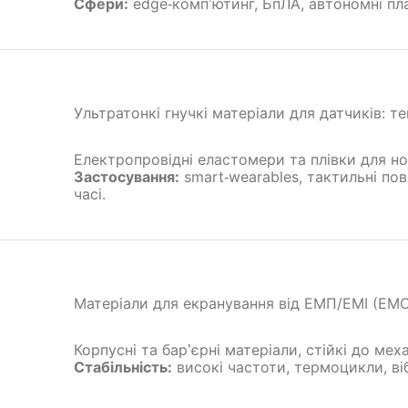
Сфери:
edge‑комп’ютинг, БпЛА, автономні пл
Ультратонкі гнучкі матеріали для датчиків: т
Електропровідні еластомери та плівки для н
Застосування:
smart‑wearables, тактильні по
часі.
Матеріали для екранування від ЕМП/EMI (EMC
Корпусні та бар’єрні матеріали, стійкі до мех
Стабільність:
високі частоти, термоцикли, віб