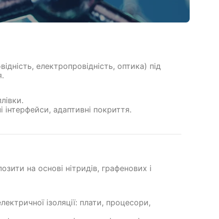
ідність, електропровідність, оптика) під
.
лівки.
і інтерфейси, адаптивні покриття.
озити на основі нітридів, графенових і
ектричної ізоляції: плати, процесори,