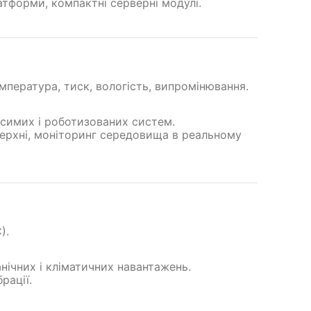
атформи, компактні серверні модулі.
емпература, тиск, вологість, випромінювання.
осимих і роботизованих систем.
верхні, моніторинг середовища в реальному
).
анічних і кліматичних навантажень.
рації.