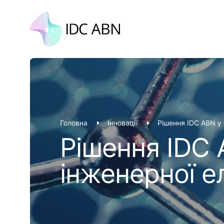
Головна
Інновації
Рішення IDC ABN у 
Рішення IDC 
інженерної е