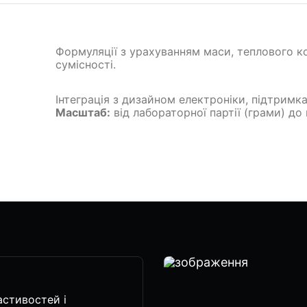
Формуляції з урахуванням маси, теплового ко
сумісності.
Інтеграція з дизайном електроніки, підтримка в
Масштаб:
від лабораторної партії (грами) до 
астивостей і