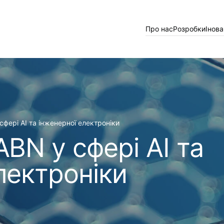
Про нас
Розробки
Інова
сфері AI та інженерної електроніки
ABN у сфері AI та
лектроніки