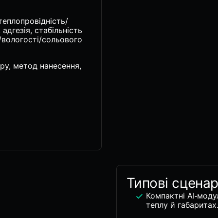
теплопровідність/
адгезія, стабільність
в/вологості/сольового
ру, метод нанесення,
Типові сценар
Компактні AI‑моду
теплу й габаритах