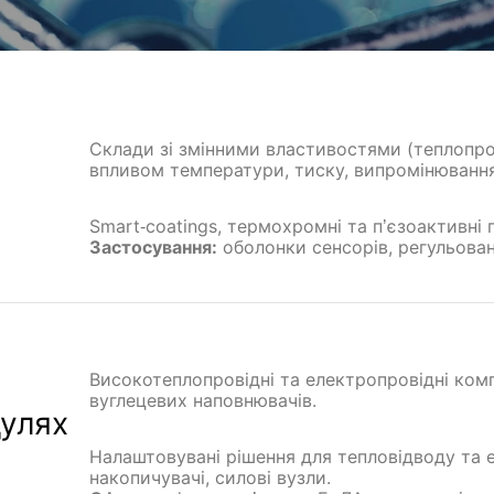
Склади зі змінними властивостями (теплопров
впливом температури, тиску, випромінювання
Smart‑coatings, термохромні та п’єзоактивні п
Застосування:
оболонки сенсорів, регульован
Високотеплопровідні та електропровідні комп
вуглецевих наповнювачів.
дулях
Налаштовувані рішення для тепловідводу та ел
накопичувачі, силові вузли.