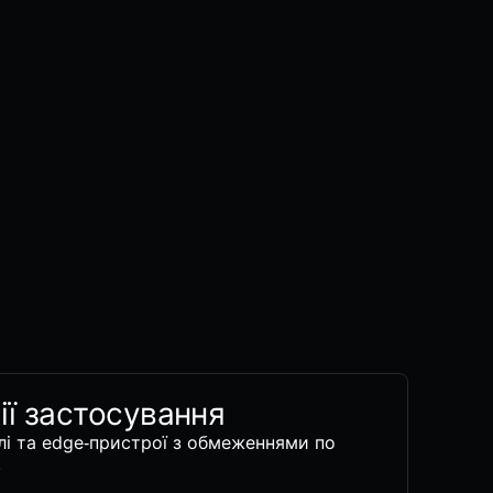
ії застосування
лі та edge‑пристрої з обмеженнями по
.