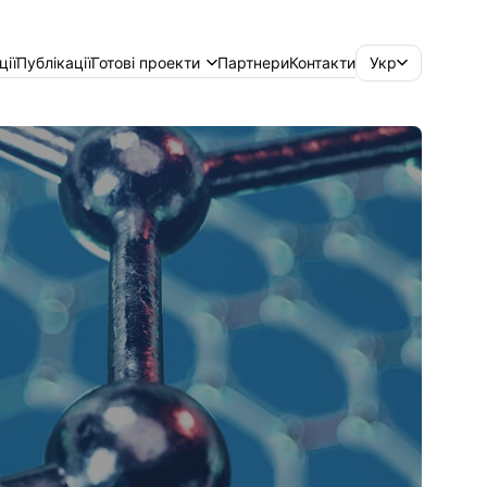
ції
Публікації
Готові проекти
Партнери
Контакти
Укр