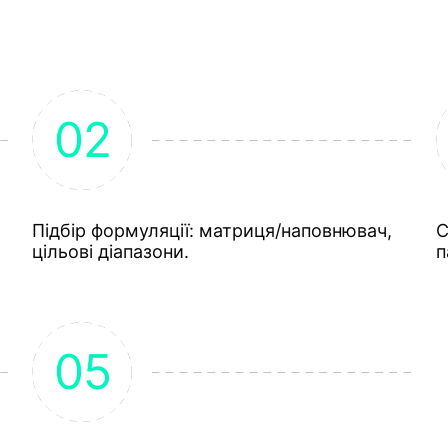
Підбір формуляції: матриця/наповнювач,
С
цільові діапазони.
п